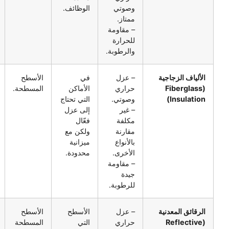
وصوتي
الوظائف.
ممتاز.
– مقاومة
للحرارة
والرطوبة.
ياف الزجاجية
– عزل
في
الأسطح
منخفض
(Fibergl
حراري
الأماكن
المسطحة.
إلى
Insulat
وصوتي.
التي تحتاج
متوسط
– غير
إلى عزل
مكلفة
فعّال
مقارنة
ولكن مع
بالأنواع
ميزانية
الأخرى.
محدودة.
– مقاومة
جيدة
للرطوبة.
ائق المعدنية
– عزل
الأسطح
الأسطح
منخفض
(Reflect
حراري
التي
المسطحة
إلى