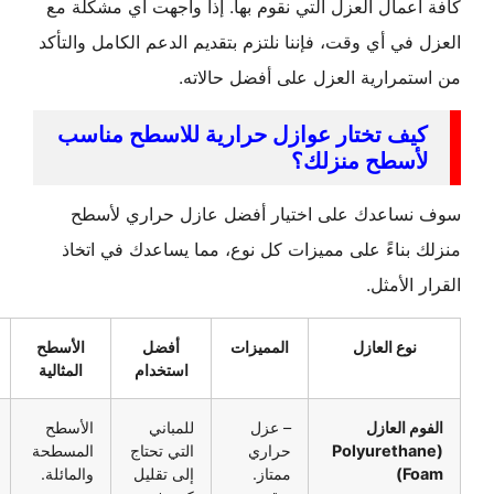
عمال العزل التي نقوم بها. إذا واجهت أي مشكلة مع
في أي وقت، فإننا نلتزم بتقديم الدعم الكامل والتأكد
مرارية العزل على أفضل حالاته.
يف تختار عوازل حرارية للاسطح مناسب
أسطح منزلك؟
ساعدك على اختيار أفضل عازل حراري لأسطح
بناءً على مميزات كل نوع، مما يساعدك في اتخاذ
الأمثل.
نوع العازل
المميزات
أفضل
الأسطح
السعر
استخدام
المثالية
م العازل
– عزل
للمباني
الأسطح
متوسط
(Polyureth
حراري
التي تحتاج
المسطحة
إلى
Fo
ممتاز.
إلى تقليل
والمائلة.
مرتفع