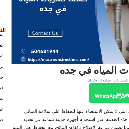
الت
إن
ال
الم
 المياه في جده
تر
خدم
لتسربات
يوليو 8, 2024
-
عز
 WhatsApp
عز
عز
لتي لا يمكن الاستغناء عنها للحفاظ على سلامة المباني
د هذه الخدمة على استخدام أجهزة حديثة تساعد في تحديد
عز
ا يضمن سرعة الإصلاح وكفاءة النتائج، مع الحفاظ على البنية