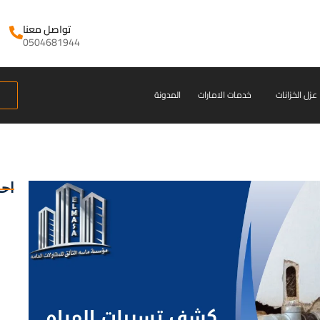
تواصل معنا
0504681944
عزل الخزانات
خدمات الامارات
المدونة
احد